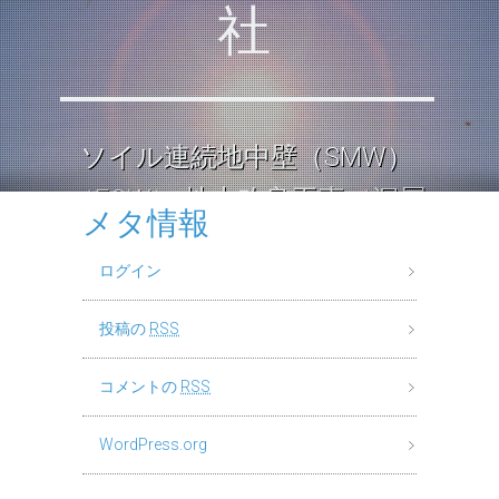
社
ソイル連続地中壁（SMW）
（ECW） 地中改良工事（深層
メタ情報
混合処理工法） ロックソイル
ログイン
連続壁工
投稿の
RSS
コメントの
RSS
WordPress.org