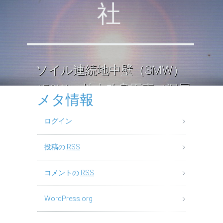
社
ソイル連続地中壁（SMW）
（ECW） 地中改良工事（深層
メタ情報
混合処理工法） ロックソイル
ログイン
連続壁工
投稿の
RSS
コメントの
RSS
WordPress.org