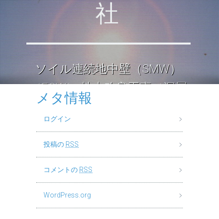
社
ソイル連続地中壁（SMW）
（ECW） 地中改良工事（深層
メタ情報
混合処理工法） ロックソイル
ログイン
連続壁工
投稿の
RSS
コメントの
RSS
WordPress.org