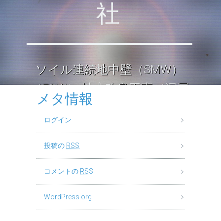
社
ソイル連続地中壁（SMW）
（ECW） 地中改良工事（深層
メタ情報
混合処理工法） ロックソイル
ログイン
連続壁工
投稿の
RSS
コメントの
RSS
WordPress.org