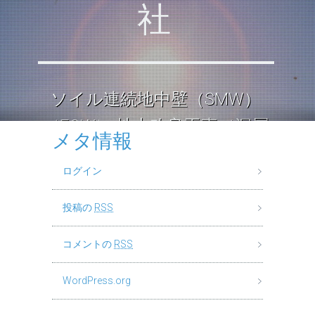
社
ソイル連続地中壁（SMW）
（ECW） 地中改良工事（深層
メタ情報
混合処理工法） ロックソイル
ログイン
連続壁工
投稿の
RSS
コメントの
RSS
WordPress.org