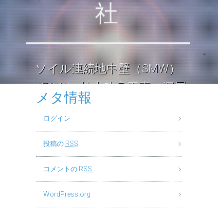
社
ソイル連続地中壁（SMW）
（ECW） 地中改良工事（深層
メタ情報
混合処理工法） ロックソイル
ログイン
連続壁工
投稿の
RSS
コメントの
RSS
WordPress.org