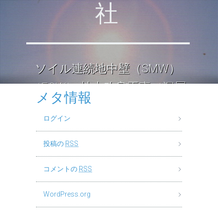
社
ソイル連続地中壁（SMW）
（ECW） 地中改良工事（深層
メタ情報
混合処理工法） ロックソイル
ログイン
連続壁工
投稿の
RSS
コメントの
RSS
WordPress.org