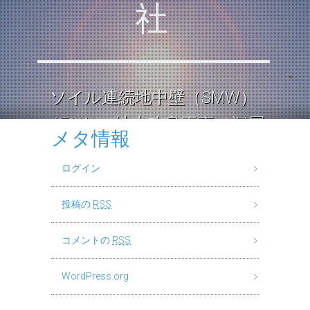
社
ソイル連続地中壁（SMW）
（ECW） 地中改良工事（深層
メタ情報
混合処理工法） ロックソイル
ログイン
連続壁工
投稿の
RSS
コメントの
RSS
WordPress.org