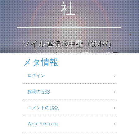
社
ソイル連続地中壁（SMW）
（ECW） 地中改良工事（深層
メタ情報
混合処理工法） ロックソイル
ログイン
連続壁工
投稿の
RSS
コメントの
RSS
WordPress.org