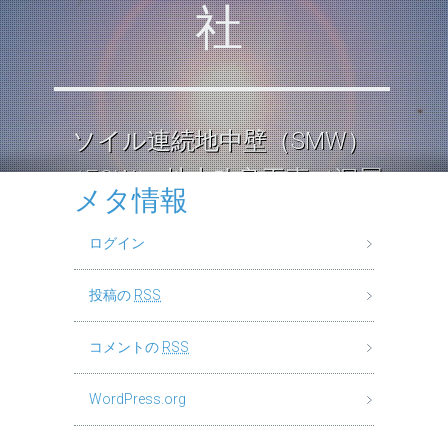
社
ソイル連続地中壁（SMW）
（ECW） 地中改良工事（深層
メタ情報
混合処理工法） ロックソイル
ログイン
連続壁工
投稿の
RSS
コメントの
RSS
WordPress.org