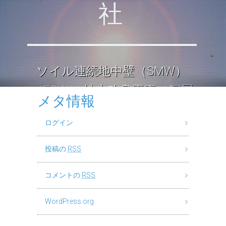
社
ソイル連続地中壁（SMW）
（ECW） 地中改良工事（深層
メタ情報
混合処理工法） ロックソイル
ログイン
連続壁工
投稿の
RSS
コメントの
RSS
WordPress.org