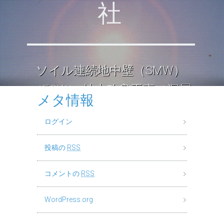
社
ソイル連続地中壁（SMW）
（ECW） 地中改良工事（深層
メタ情報
混合処理工法） ロックソイル
ログイン
連続壁工
投稿の
RSS
コメントの
RSS
WordPress.org