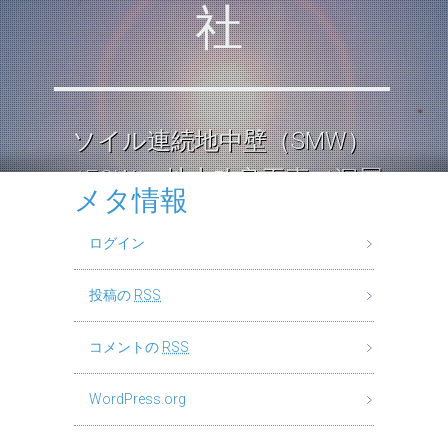
社
ソイル連続地中壁（SMW）
（ECW） 地中改良工事（深層
メタ情報
混合処理工法） ロックソイル
ログイン
連続壁工
投稿の
RSS
コメントの
RSS
WordPress.org