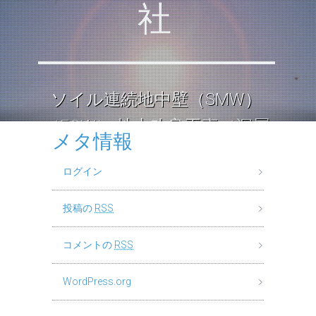
社
ソイル連続地中壁（SMW）
（ECW） 地中改良工事（深層
メタ情報
混合処理工法） ロックソイル
ログイン
連続壁工
投稿の
RSS
コメントの
RSS
WordPress.org