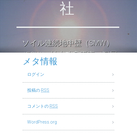
社
ソイル連続地中壁（SMW）
（ECW） 地中改良工事（深層
メタ情報
混合処理工法） ロックソイル
ログイン
連続壁工
投稿の
RSS
コメントの
RSS
WordPress.org