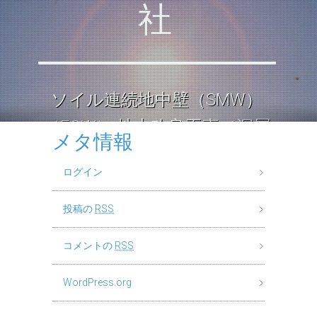
社
ソイル連続地中壁（SMW）
（ECW） 地中改良工事（深層
メタ情報
混合処理工法） ロックソイル
ログイン
連続壁工
投稿の
RSS
コメントの
RSS
WordPress.org